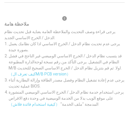
ملاحظة هامة
يرجى قراءة وصف التحديث والملاحظة العامة بعناية قبل تحديث نظام
الدخل / الخرج الاساسي الجديد.
يرجى عدم تحديث نظام الدخل / الخرج الاساسي اذا كان نظامك يعمل
بصورة جيدة.
قد يتسبب نظام الدخل / الخرج الاساسي الوميضي غير الناجح في فشل
النظام في التشغيل. يرجى التأكد من رقم نسخة لوحةالدارة المطبوعة
M/B اولا. ثم قم بتنزيل نظام الدخل / الخرج الاساسي الصحيح للتحديث.
（كيف تعرف الM/B PCB version）
يرجى عدم إعادة تشغيل النظام وفصل مصدر الطاقة وإزالة البطارية أثناء
عملية تحديث BIOS.
يرجى استخدام خدمة نظام الدخل / الخرج الاساسي الوميضي المنشورة
على موقع الويب بدلا من الخدمة الوميضية في وحدة دفع الاقراص
المدمجة "ملف الخدمة"
（كيفية استخدام فائدة فلاش）