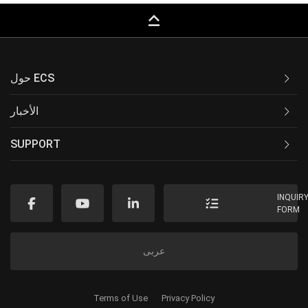
keyboard_capslock
حول ECS
الأخبار
SUPPORT
INQUIR
FORM
عربى
Terms of Use
Privacy Policy