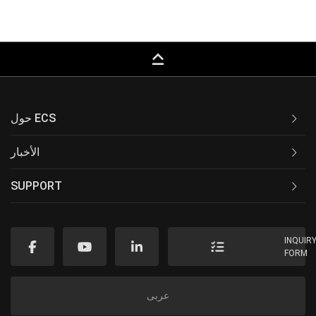
keyboard_capslock
حول ECS
الأخبار
SUPPORT
INQUIR
FORM
عربى