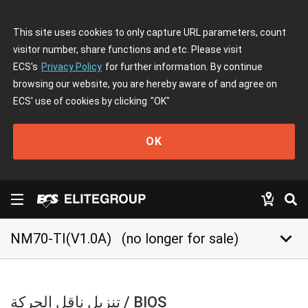
This site uses cookies to only capture URL parameters, count
visitor number, share functions and etc. Please visit
ECS's
Privacy Policy
for further information. By continue
browsing our website, you are hereby aware of and agree on
ECS' use of cookies by clicking
"OK"
OK
keyboard_arrow_down
NM70-TI(V1.0A)
(no longer for sale)
تنزيل ناقل الحركة / BIOS