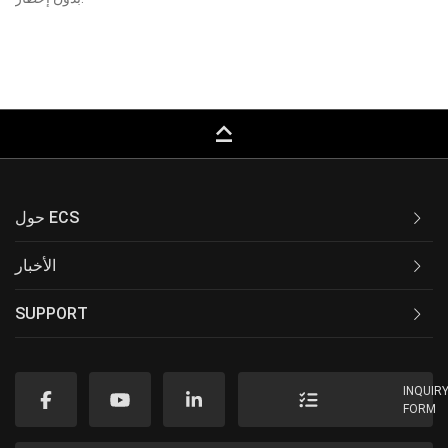
keyboard_capslock
حول ECS
الأخبار
SUPPORT
INQUIR
FORM