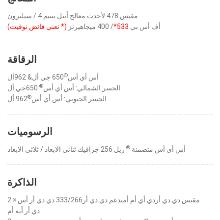
مقبس 478 لأحدث معالج أنتل بنتيم 4 / سيليرون
أف أس بي
533*
/ 400 ميجاهيرتز
(* تعني فائض توقيت)
الرقاقة
®
أس أي أس
650 جي أل& 962أل
®
الجسر الشمالي: أس أي أس
650جي أل
®
الجسر الجنوبي: أس أي أس
962 أل
الرسوميات
®
أس أي أس متضمنة
ريل 256 جرافيك ثنائي الابعاد / ثلاثي الابعاد
الذاكرة
2 × مقبس دي دي أردي أي أم أميدعم دي دي أر333/266 دي دي أر أس
دي أر أيه أم