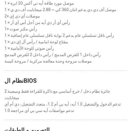
1 × موصل مورد طاقة أيه تي أكس 20 ابرة
1 × موصل أف دي دي يدعم اثنان 360 كي ~ 2.88 ميجابايت أف دي ي
2× موصلات أي دي إي
1 × رأس أي أر دي أيه من أجل أس أي أر
1× رأس مكبر صوت
1 × رأس ناقل تسلسلي عام يدعم 2 بوابة ناقل تسلسلي عام إضافية
1 × مفتاح لوحة امامية / رأس أل إي دي
1 × رأس صوتي للوحة الأمامية
رأس داخل 1 للقرص المدمج / رأس داخل 2 للقرص المدمج
موصلات مروحة وحدة معالجة مركزية / مروحة كيسة
نظام الBIOS
جائزة نظام دخل / خرج أساسي مع ذاكرة للقراءة فقط وميضية 2
ميجابايت
تدعم الدخول والتشغيل 1.0 أيه، أيه بي أم 1.2، متعدد التشغيل، دي أم أي
تدعم مواصفات أيه سي بي أي مراجعة 1.0
التصميم و الطبقات