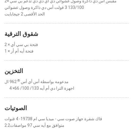
2× مقبس أس دي ذاكرة وصول عشوائي دي أي دي دي تدعم بي سي
133/100 3 فولت أس دي ذاكرة وصول عشوائي
الحد الأقصى 2 جيجابايت
شقوق الترقية
2 × فتحة بي سي أي
1 × فتحة أيه أم أر
التخزين
®
مدعومة بواسطة أس أي أس
962 ال
4 ×اجهزة الترا دي أم أيه 133/ 100/ 66
الصوتيات
فاك شفرة جهاز صوت سي - ميديا سي ام 19738- 4 قنوات
متوافق مع أيه سي 97 مواصفات2.2