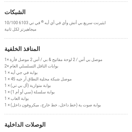
الشبكات
®
ايثيرنت سريع بي أتش وأي في أي أيه
في تي 6103 10/100
ميجاهيرتز لكل ثانية
المنافذ الخلفية
1× موصل بي أس / 2 لوحة مفاتيح & بي / أس 2 موصل فأرة
2× بوابات الناقل التسلسلي العام
1 × بوابة في جي أيه
1 × موصل شبكة محلية النطاق أر جيه 45
1 × بوابة متوازية (أل بي تي)
1 × بوابة سلسلة (سي أو أم 1)
1 × بوابة العاب
1 × بوابة صوت ية (خط داخل، خط خارج، ميكروفون داخل)
الوصلات الداخلية