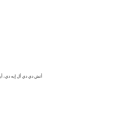
أتش دي دي أل إيه دي، أي