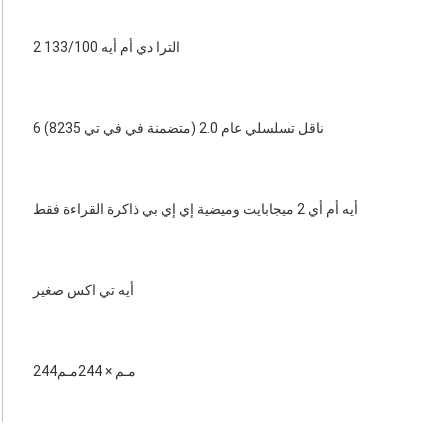
2 الترا دي أم أيه 133/100
6 ناقل تسلسلي عام 2.0 (متضمنة في في تي 8235)
أيه أم أي 2 ميجابايت وميضية إي إي بي ذاكرة القراءة فقط
أيه تي اكس صغير
244مـم × 244مـم