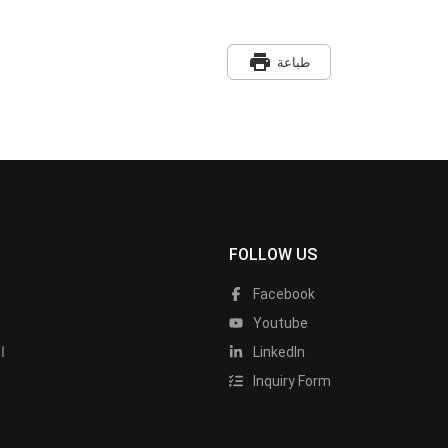
print
طباعة
FOLLOW US
Facebook
Youtube
LinkedIn
ا
Inquiry Form