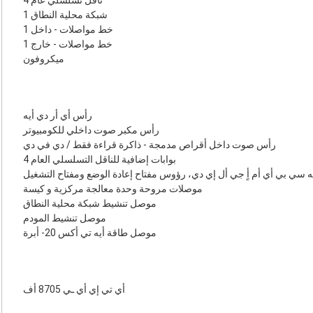
ناقل تسلسلي عام 4
1 شبكة محلية النطاق
1 خط مواصلات - داخل
1 خط مواصلات - خارج
ميكروفون
رأس أي أر دي أيه
رأس مكبر صوت داخلي للكومبيوتر
رأس صوت داخل أقراص مدمجة - ذاكرة قراءة فقط / دي في دي
4 بوابات إضافية للناقل التسلسلي العام
ه سي بي أي أم أٍ جي أل إي دي، رؤوس مفتاح إعادة الوضع ومفتاح التشغيل
موصلات مروحة وحدة معالجة مركزية و كيسة
موصل تنشيط شبكة محلية النطاق
موصل تنشيط المودم
موصل طاقة أيه تي أكس 20- أبرة
أي تي إي أي ـي 8705 أف