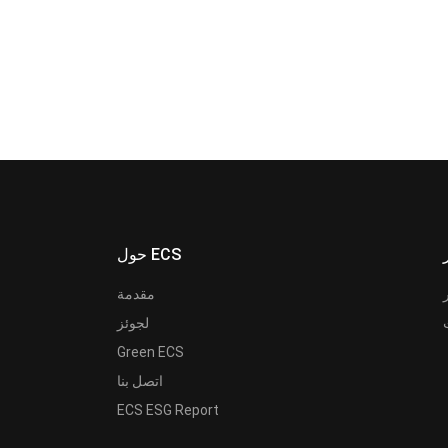
حول ECS
مقدمة
لجوئز
Green ECS
اتصل بنا
ECS ESG Report