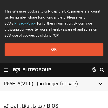
This site uses cookies to only capture URL parameters, count
visitor number, share functions and etc. Please visit
ECS's
Privacy Policy
for further information. By continue
browsing our website, you are hereby aware of and agree on
ECS' use of cookies by clicking
"OK"
OK
keyboard_arrow_down
P55H-A(V1.0)
(no longer for sale)
تنزيل ناقل الحركة / BIOS