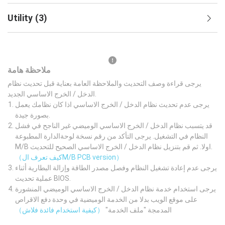
Utility
(
3
)
ملاحظة هامة
يرجى قراءة وصف التحديث والملاحظة العامة بعناية قبل تحديث نظام
الدخل / الخرج الاساسي الجديد.
يرجى عدم تحديث نظام الدخل / الخرج الاساسي اذا كان نظامك يعمل
بصورة جيدة.
قد يتسبب نظام الدخل / الخرج الاساسي الوميضي غير الناجح في فشل
النظام في التشغيل. يرجى التأكد من رقم نسخة لوحةالدارة المطبوعة
M/B اولا. ثم قم بتنزيل نظام الدخل / الخرج الاساسي الصحيح للتحديث.
（كيف تعرف الM/B PCB version）
يرجى عدم إعادة تشغيل النظام وفصل مصدر الطاقة وإزالة البطارية أثناء
عملية تحديث BIOS.
يرجى استخدام خدمة نظام الدخل / الخرج الاساسي الوميضي المنشورة
على موقع الويب بدلا من الخدمة الوميضية في وحدة دفع الاقراص
المدمجة "ملف الخدمة"
（كيفية استخدام فائدة فلاش）