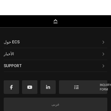
keyboard_capslock
حول ECS
الأخبار
SUPPORT
INQUIR
FORM
عربى