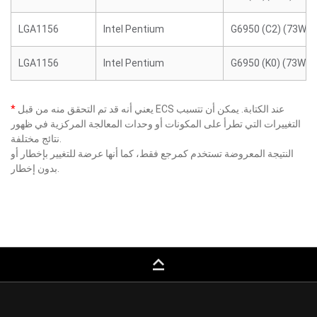
LGA1156
Intel Pentium
G6950 (C2) (73W)
LGA1156
Intel Pentium
G6950 (K0) (73W)
يعني أنه قد تم التحقق منه من قبل ECS عند الكتابة. يمكن أن تتسبب
*
التغييرات التي تطرأ على المكونات أو وحدات المعالجة المركزية في ظهور
نتائج مختلفة.
النتيجة المعروضة تستخدم كمرجع فقط، كما أنها عرضة للتغيير بإخطار أو
بدون إخطار.
keyboard_capslock