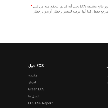
*
حول ECS
مقدمة
لجوئز
Green ECS
اتصل بنا
ECS ESG Report