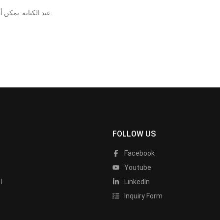
يعني أنه قد تم التحقق منه من قبل ECS عند الكتابة. يمكن أن تتسبب التغييرات التي تطرأ على المكونات أو وحدات المعالجة المركزية في ظهور نتائج مختلفة.
FOLLOW US
Facebook
Youtube
LinkedIn
ا
Inquiry Form