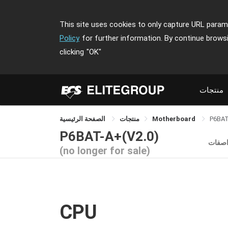
This site uses cookies to only capture URL parame
Policy
for further information. By continue brows
clicking
"OK"
منتجات
P6BAT
Motherboard
منتجات
الصفحة الرئيسية
P6BAT-A+(V2.0)
اصفات
(no longer for sale)
CPU