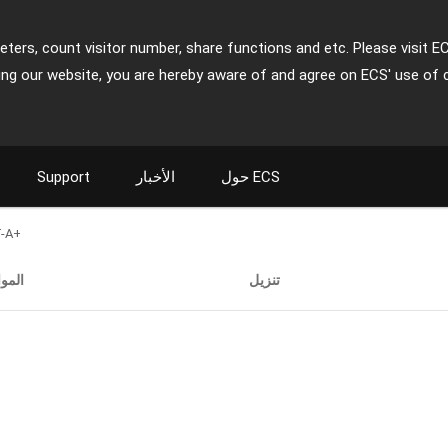
ters, count visitor number, share functions and etc. Please visit E
ing our website, you are hereby aware of and agree on ECS' use of 
حول ECS
الأخبار
Support
-A+
تنزيل
المو