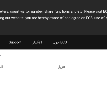
ters, count visitor number, share functions and etc. Please visit E
ing our website, you are hereby aware of and agree on ECS' use of 
حول ECS
الأخبار
Support
A
تنزيل
ال