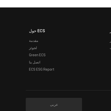
حول ECS
مقدمة
لجوئز
Green ECS
اتصل بنا
ECS ESG Report
عربى