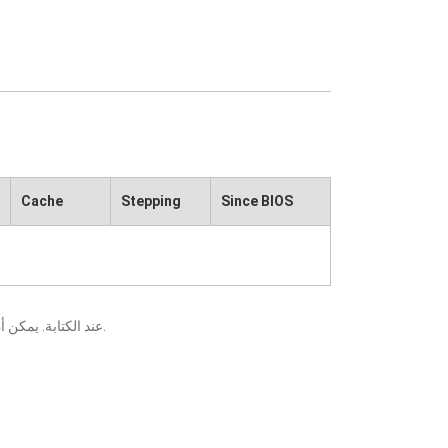
Cache
Stepping
Since BIOS
يعني أنه قد تم التحقق منه من قبل ECS عند الكتابة. يمكن أن تتسبب التغييرات التي تطرأ على المكونات أو وحدات المعالجة المركزية في ظهور نتائج مختلفة.