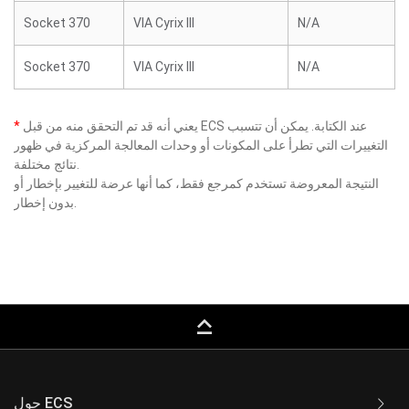
Socket 370
VIA Cyrix III
N/A
Socket 370
VIA Cyrix III
N/A
يعني أنه قد تم التحقق منه من قبل ECS عند الكتابة. يمكن أن تتسبب
*
التغييرات التي تطرأ على المكونات أو وحدات المعالجة المركزية في ظهور
نتائج مختلفة.
النتيجة المعروضة تستخدم كمرجع فقط، كما أنها عرضة للتغيير بإخطار أو
بدون إخطار.
keyboard_capslock
حول ECS