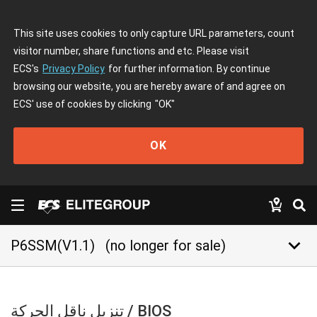
This site uses cookies to only capture URL parameters, count
visitor number, share functions and etc. Please visit
ECS's
Privacy Policy
for further information. By continue
browsing our website, you are hereby aware of and agree on
ECS' use of cookies by clicking
"OK"
OK
keyboard_arrow_down
P6SSM(V1.1)
(no longer for sale)
تنزيل ناقل الحركة / BIOS