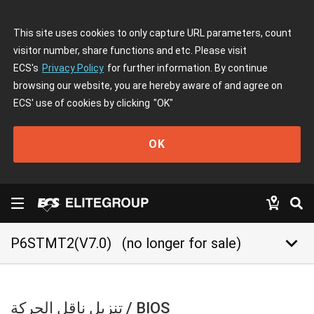
This site uses cookies to only capture URL parameters, count
visitor number, share functions and etc. Please visit
ECS's
Privacy Policy
for further information. By continue
browsing our website, you are hereby aware of and agree on
ECS' use of cookies by clicking
"OK"
OK
keyboard_arrow_down
P6STMT2(V7.0)
(no longer for sale)
تنزيل ناقل الحركة / BIOS