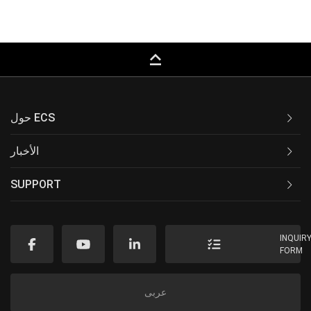
keyboard_capslock
حول ECS
الأخبار
SUPPORT
INQUIR
FORM
عربى