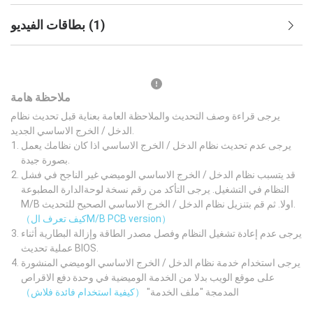
)
1
(
بطاقات الفيديو
ملاحظة هامة
يرجى قراءة وصف التحديث والملاحظة العامة بعناية قبل تحديث نظام
الدخل / الخرج الاساسي الجديد.
يرجى عدم تحديث نظام الدخل / الخرج الاساسي اذا كان نظامك يعمل
بصورة جيدة.
قد يتسبب نظام الدخل / الخرج الاساسي الوميضي غير الناجح في فشل
النظام في التشغيل. يرجى التأكد من رقم نسخة لوحةالدارة المطبوعة
M/B اولا. ثم قم بتنزيل نظام الدخل / الخرج الاساسي الصحيح للتحديث.
（كيف تعرف الM/B PCB version）
يرجى عدم إعادة تشغيل النظام وفصل مصدر الطاقة وإزالة البطارية أثناء
عملية تحديث BIOS.
يرجى استخدام خدمة نظام الدخل / الخرج الاساسي الوميضي المنشورة
على موقع الويب بدلا من الخدمة الوميضية في وحدة دفع الاقراص
المدمجة "ملف الخدمة"
（كيفية استخدام فائدة فلاش）