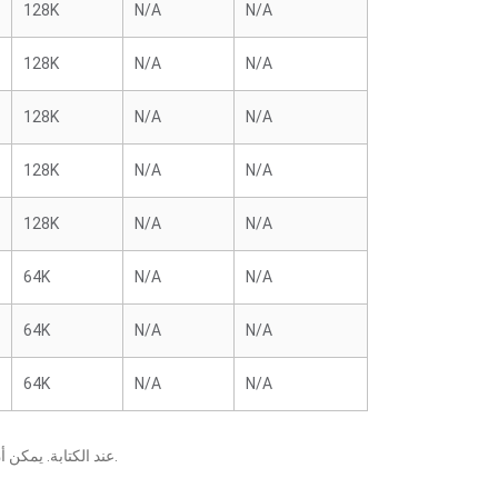
128K
N/A
N/A
128K
N/A
N/A
128K
N/A
N/A
128K
N/A
N/A
128K
N/A
N/A
64K
N/A
N/A
64K
N/A
N/A
64K
N/A
N/A
يعني أنه قد تم التحقق منه من قبل ECS عند الكتابة. يمكن أن تتسبب التغييرات التي تطرأ على المكونات أو وحدات المعالجة المركزية في ظهور نتائج مختلفة.