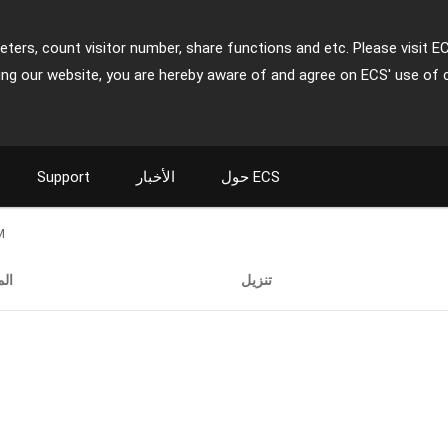
ters, count visitor number, share functions and etc. Please visit E
ing our website, you are hereby aware of and agree on ECS' use of 
حول ECS
الأخبار
Support
M
تنزيل
ال