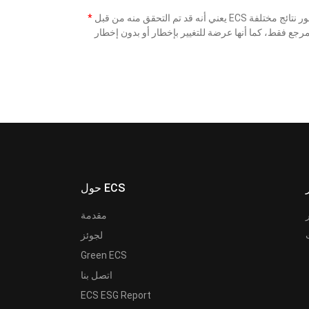
*
حول ECS
مقدمة
لجوئز
Green ECS
اتصل بنا
ECS ESG Report