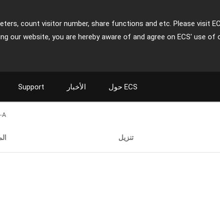
ters, count visitor number, share functions and etc. Please visit E
ing our website, you are hereby aware of and agree on ECS' use of 
حول ECS
الأخبار
Support
-A
تنزيل
ال