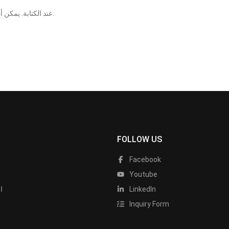
يعني أنه قد تم التحقق منه من قبل ECS عند الكتابة. يمكن أن تتسبب التغييرات التي تطرأ على المكونات أو وحدات المعالجة المركزية في ظهور نتائج مختلفة.
FOLLOW US
Facebook
Youtube
LinkedIn
ا
Inquiry Form