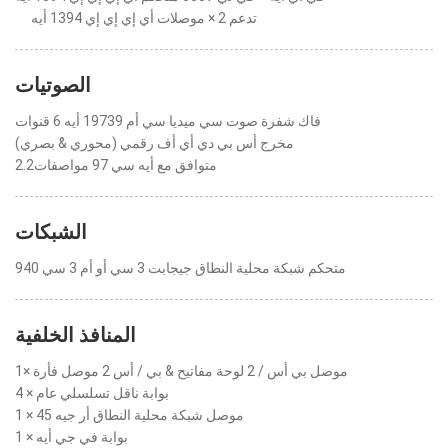
تدعم 2 × موصلات أي إي إي إي 1394 أيه
الصوتيات
فاك شفرة صوت سي ميديا سي أم 19739 أيه 6 قنوات
مخرج أس بي دي أي أف رقمي (محوري & بصري)
متوافق مع أيه سي 97 مواصفات2.2
الشبكات
متحكم شبكة محلية النطاق جيجابت 3 سي أو أم 3 سي 940
المنافذ الخلفية
1× موصل بي أس / 2 لوحة مفاتيح & بي / أس 2 موصل فأرة
4 × بوابة ناقل تسلسلي عام
1 × موصل شبكة محلية النطاق أر جيه 45
1 × بوابة في جي أيه