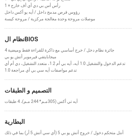
1 × رأس أس بي دي أي أف خارج
رؤوس قرص مدمج داخل / أيه يو أكس داخل
موصلات مروحة وحدة معالجة مركزية / مروحة كيسة
نظام الBIOS
جائزة نظام دخل / خرج أساسي مع ذاكرة للقراءة فقط وميضية 4
ميجابايتفي فيرموير أتش يو بي
تدعم الدخول والتشغيل 1.0 أيه، أيه بي أم 1.2، متعدد التشغيل، دي أم أي
تدعم مواصفات أيه سي بي أي مراجعة 1.0
التصميم و الطبقات
أيه تي أكس (305مـم* 244 مـم)، 4 طبقات
البطارية
أنتل متحكم دخول / خروج أتش يو بي 5 (أي سي أتش 5 أر) بما في ذلك