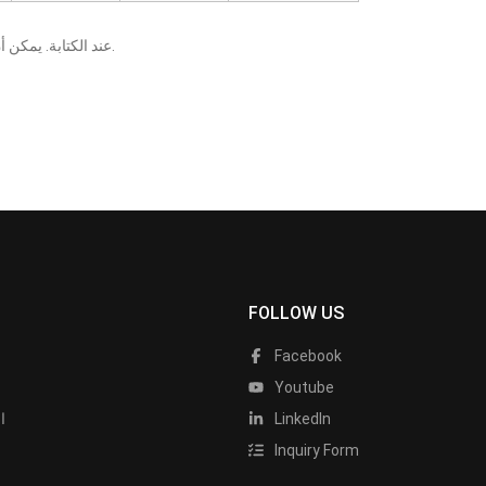
يعني أنه قد تم التحقق منه من قبل ECS عند الكتابة. يمكن أن تتسبب التغييرات التي تطرأ على المكونات أو وحدات المعالجة المركزية في ظهور نتائج مختلفة.
FOLLOW US
Facebook
Youtube
LinkedIn
ا
Inquiry Form