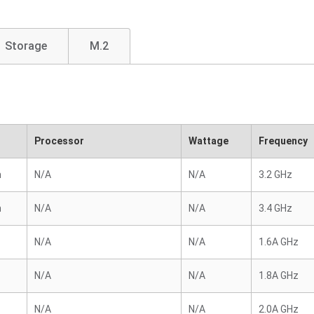
Storage
M.2
Processor
Wattage
Frequency
n
N/A
N/A
3.2 GHz
n
N/A
N/A
3.4 GHz
N/A
N/A
1.6A GHz
N/A
N/A
1.8A GHz
N/A
N/A
2.0A GHz