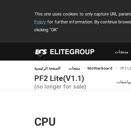
This site uses cookies to only capture URL parame
Policy
for further information. By continue brows
clicking
"OK"
منتجات
PF2 Li
Motherboard
منتجات
الصفحة الرئيسية
PF2 Lite(V1.1)
مواصفات
(no longer for sale)
CPU