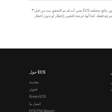
*
حول ECS
مقدمة
لجوئز
Green ECS
اتصل بنا
ECS ESG Report