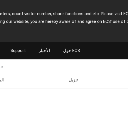
ters, count visitor number, share functions and etc. Please visit E
ing our website, you are hereby aware of and agree on ECS' use of 
حول ECS
الأخبار
Support
te
تنزيل
ال