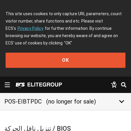
This site uses cookies to only capture URL parameters, count
visitor number, share functions and etc. Please visit
ECS's
Privacy Policy
for further information. By continue
browsing our website, you are hereby aware of and agree on
ECS' use of cookies by clicking
"OK"
OK
keyboard_arrow_down
POS-EIBTPDC
(no longer for sale)
تنزيل ناقل الحركة / BIOS