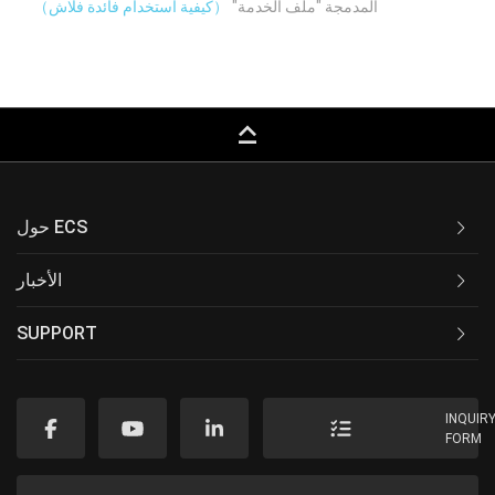
المدمجة "ملف الخدمة"
（كيفية استخدام فائدة فلاش）
keyboard_capslock
حول ECS
الأخبار
SUPPORT
INQUIR
FORM