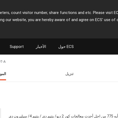
ters, count visitor number, share functions and etc. Please visit E
ing our website, you are hereby aware of and agree on ECS' use of 
حول ECS
الأخبار
Support
T-A
تنزيل
المو
 4/ سيليرون دي