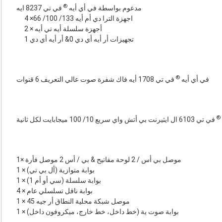
®
مدعوم بواسطة في أي أيه
في تي 8237 ايه
4 ×اجهزة الترا دي أم أيه 133/ 100/ 66
2 × أجهزة سلسلة أيه تي أيه
تجهيزات أر أيه أي دي 0& أر أيه أي دي 1
®
في أي أيه
في تي 1708 أيه فاك شفرة صوت عالي التعريف 6 قنوات
®
في تي 6103 ال ايثيرنت بي أتش واي سريع 10/ 100 ميجابايت لكل ثانية
1× موصل بي أس / 2 لوحة مفاتيح & بي / أس 2 موصل فأرة
1 × بوابة متوازية (أل بي تي)
1 × بوابة سلسلة (سي أو أم 1)
4 × بوابة ناقل تسلسلي عام
1 × موصل شبكة محلية النطاق أر جيه 45
1 × بوابة صوت ية (خط داخل، خط خارج، ميكروفون داخل)