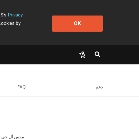
CS's
Privacy
OK
cookies by
دعم
FAQ
مقس أل جي أيه 775 من اجل أحدث معالجات كور 2 ديو/ بنتيم دي / بنتيم