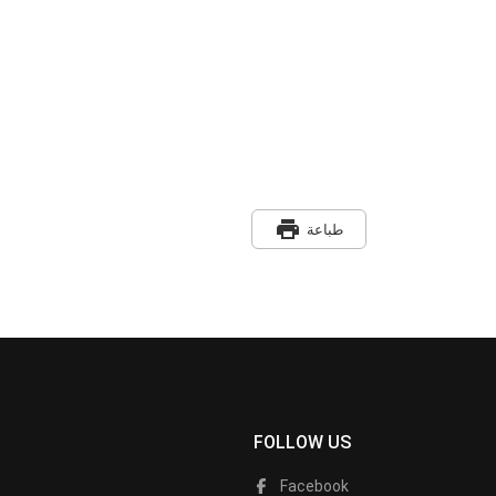
print
طباعة
FOLLOW US
Facebook