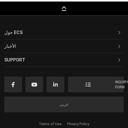
keyboard_capslock
حول ECS
الأخبار
SUPPORT
INQUIR
FORM
عربى
Terms of Use
Privacy Policy