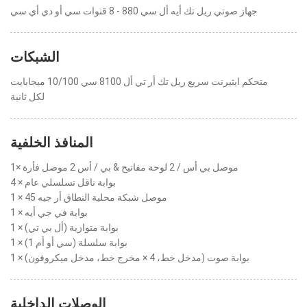
جهاز صوتي ريل تك أيه أل سي 880 - 8 قنوات سي أو دي أي سي
الشبكات
متحكم ايثيرنت سريع ريل تك أر تي أل 8100 سي 10/100 ميجابايت
لكل ثانية
المنافذ الخلفية
1× موصل بي أس / 2 لوحة مفاتيح & بي / أس 2 موصل فأرة
4 × بوابة ناقل تسلسلي عام
1 × موصل شبكة محلية النطاق أر جيه 45
1 × بوابة في جي أيه
1 × بوابة متوازية (أل بي تي)
1 × بوابة سلسلة (سي أو أم 1)
1 × بوابة صوت (مدخل خط، 4 × مخرج خط، مدخل ميكروفون)
الوصلات الداخلية