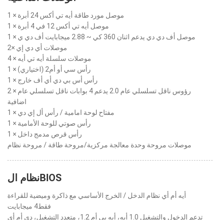
1 × موصل مورد طاقة أيه تي أكس 24 أبرة
1 × موصل أيه تي أكس 12 في 4 أبرة
1 × موصل أف دي دي يدعم اثنان 360 كي ~ 2.88 ميجابايت أف دي ي
2× موصلات أي دي إي
4 × موصلات سلسلة أيه تي أيه
1 × رأس سي أو أم2 (اختياري)
1 × رأس أس بي دي أي أف خارج
2 × رؤوس ناقل تسلسلي عام 2.0 يدعم 4 بوابات ناقل تسلسلي عام
اضافية
1 × مفتاح لوحة امامية / رأس أل إي دي
1 × رأس صوتي للوحة الأمامية
1 × رأس قرص مدمج داخل
موصلات مروحة وحدة معالجة مركزية/مروحة طاقة / مروحة نظام
نظام الBIOS
أيه أم أي نظام الدخل / الخرج الأساسي مع ذاكرة وميضية للقراءة
فقط4 ميجابايت
تدعم الدخول والتشغيل 1.0 أيه، أيه بي أم 1.2، متعدد التشغيل، دي أم أي