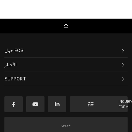
keyboard_capslock
حول ECS
الأخبار
SUPPORT
INQUIR
FORM
عربى