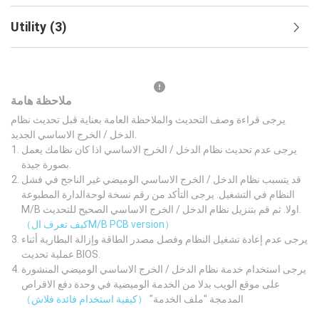
Utility
(
3
)
ملاحظة هامة
يرجى قراءة وصف التحديث والملاحظة العامة بعناية قبل تحديث نظام
الدخل / الخرج الاساسي الجديد.
يرجى عدم تحديث نظام الدخل / الخرج الاساسي اذا كان نظامك يعمل
بصورة جيدة.
قد يتسبب نظام الدخل / الخرج الاساسي الوميضي غير الناجح في فشل
النظام في التشغيل. يرجى التأكد من رقم نسخة لوحةالدارة المطبوعة
M/B اولا. ثم قم بتنزيل نظام الدخل / الخرج الاساسي الصحيح للتحديث.
（كيف تعرف الM/B PCB version）
يرجى عدم إعادة تشغيل النظام وفصل مصدر الطاقة وإزالة البطارية أثناء
عملية تحديث BIOS.
يرجى استخدام خدمة نظام الدخل / الخرج الاساسي الوميضي المنشورة
على موقع الويب بدلا من الخدمة الوميضية في وحدة دفع الاقراص
المدمجة "ملف الخدمة"
（كيفية استخدام فائدة فلاش）