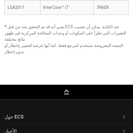
LGA2011
Intel Core™ i7
3960X
يعني أنه قد تم التحقق منه من قبل ECS عند الكتابة. يمكن أن تتسبب
*
التغييرات التي تطرأ على المكونات أو وحدات المعالجة المركزية في ظهور
نتائج مختلفة.
النتيجة المعروضة تستخدم كمرجع فقط، كما أنها عرضة للتغيير بإخطار أو
بدون إخطار.
keyboard_capslock
حول ECS
الأخبار