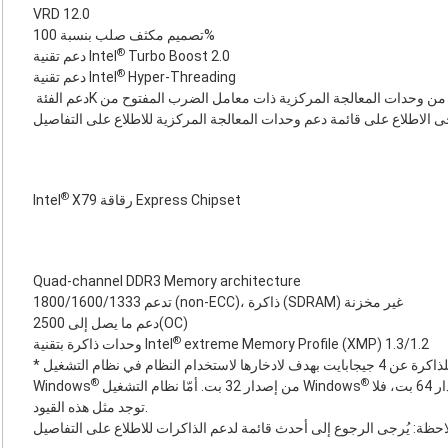
VRD 12.0
تصميم مكثف صلب بنسبة 100%
®
Turbo Boost 2.0
دعم تقنية Intel
®
Hyper-Threading
دعم تقنية Intel
Inte
ى الاطلاع على قائمة دعم وحدات المعالجة المركزية للاطلاع على التفاصيل
®
X79 رقاقة Express Chipset
Intel
Quad-channel DDR3 Memory architecture
تدعم 1800/1600/1333 (non-ECC)، ذاكرة (SDRAM) غير مخزنة
دعم ما يصل إلى 2500(OC)
®
extreme Memory Profile (XMP) 1.3/1.2
وحدات ذاكرة بتقنية Intel
* نظرًا لقيود نظام التشغيل، قد تقل السعة الفعلية للذاكرة عن 4 جيجابايت بهدف لادخارها لاستخدام النظام في نظام التشغيل
®
®
‎ من إصدار 64 بت المزود بوحدة معالجة مركزية من إصدار 64 بت، فلا
‎ من إصدار 32 بت. أمّا نظام التشغيل Windows
Windows
توجد مثل هذه القيود.
احظة: يُرجى الرجوع إلى أحدث قائمة لدعم الذاكرات للاطلاع على التفاصيل