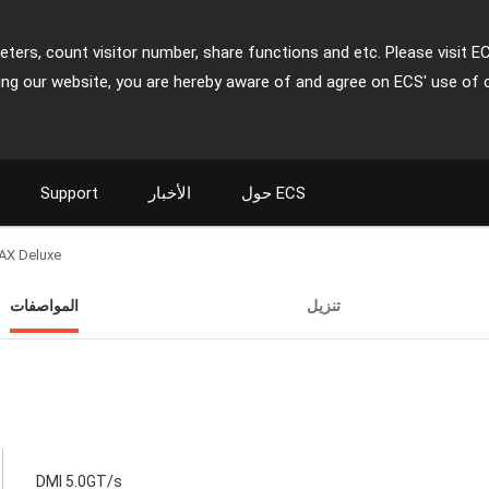
ters, count visitor number, share functions and etc. Please visit E
ing our website, you are hereby aware of and agree on ECS' use of 
حول ECS
الأخبار
Support
AX Deluxe
تنزيل
المواصفات
DMI 5.0GT/s