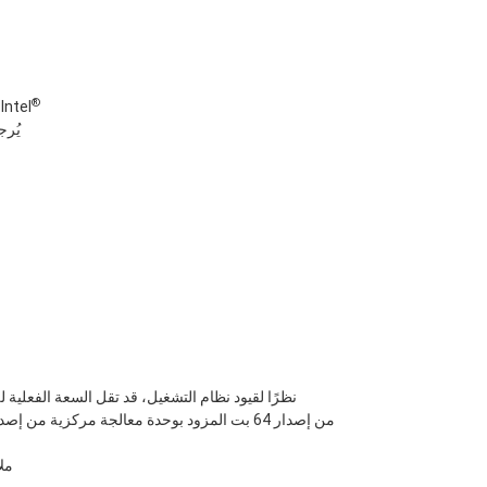
®
دعم الفئة ‏K من وحدات المعالجة المركزية ذات معامل الضرب المفتوح من l
يُرج
مل