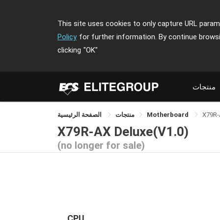
This site uses cookies to only capture URL parame
Policy
for further information. By continue brows
clicking
"OK"
منتجات
X79R-
Motherboard
منتجات
الصفحة الرئيسية
X79R-AX Deluxe(V1.0)
(no longer for sale)
CPU