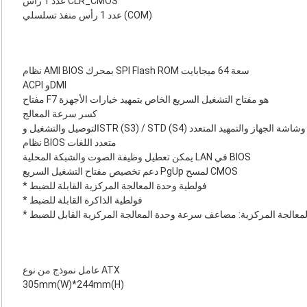
عدد 1 رأس CLR_CMOS
عدد 1 رأس منفذ تسلسلي (COM)
نظام AMI BIOS بمحرك SPI Flash ROM سعة 64 ميجابايت
ACPI وDMI
مفتاح F7 هو مفتاح التشغيل السريع الخاص بتمهيد خيارات الأجهزة
كسر سرعة المعالج
التوصيل والتشغيل وSTR (S3) / STD ‏(S4) وشاشة الجهاز والتمهيد المتعدد
نظام BIOS متعدد اللغات
يمكن تعطيل وظيفة الصوت والشبكة المحلية LAN في BIOS
دعم تخصيص مفتاح التشغيل السريع PgUp لمسح CMOS
* فولطية وحدة المعالجة المركزية القابلة للضبط
* فولطية الذاكرة القابلة للضبط
معالجة المركزية: مضاعف سرعة وحدة المعالجة المركزية القابل للضبط
عامل نموذج من نوع ATX
305mm(W)*244mm(H)