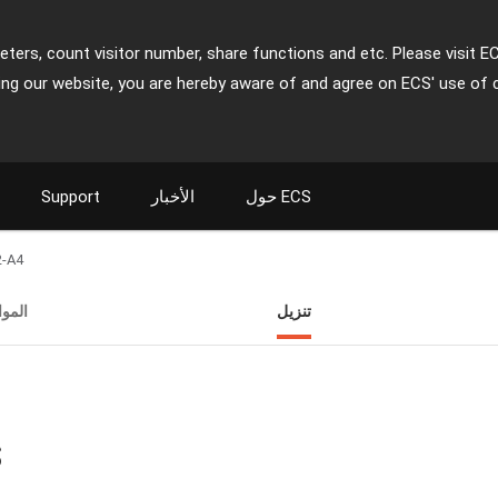
ters, count visitor number, share functions and etc. Please visit E
ing our website, you are hereby aware of and agree on ECS' use of 
حول ECS
الأخبار
Support
-A4
تنزيل
المو
ت