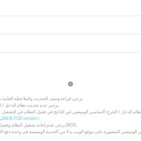
يرجى قراءة وصف التحديث والملاحظة العامة بعناية قبل تحديث نظام الدخل / الخرج الاساسي الجديد.
يرجى عدم تحديث نظام الدخل / الخرج الاساسي اذا كان نظامك يعمل بصورة جيدة.
 الدخل / الخرج الاساسي الوميضي غير الناجح في فشل النظام في التشغيل. يرجى التأكد من رقم نسخة 
（كيف تعرف الM/B PCB version）
يرجى عدم إعادة تشغيل النظام وفصل مصدر الطاقة وإزالة البطارية أثناء عملية تحديث BIOS.
 الوميضي المنشورة على موقع الويب بدلا من الخدمة الوميضية في وحدة دفع ا