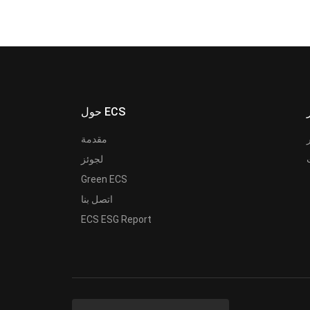
حول ECS
مقدمة
لجوئز
Green ECS
اتصل بنا
ECS ESG Report