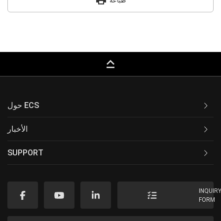
print
طباعة
keyboard_capslock
حول ECS
الأخبار
SUPPORT
INQUIR
FORM