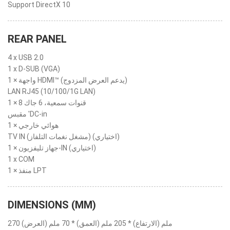
Support DirectX 10
REAR PANEL
4 x USB 2.0
1 x D-SUB (VGA)
1 × واجهة HDMI™ (يدعم العرض المزدوج)
LAN RJ45 (10/100/1G LAN)
1 × 8 قنوات سمعية، 6 جاك
مقبس 'DC-in
1 × هوائي خارجي
TV IN (مشغل نغمات التلفاز) (اختياري)
1 × جهاز تليفزيون-IN (اختياري)
1 x COM
1 × منفذ LPT
DIMENSIONS (MM)
270 ملم (الارتفاع) * 205 ملم (العمق) * 70 ملم (العرض)