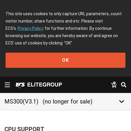
This site uses cookies to only capture URL parameters, count
visitor number, share functions and etc. Please visit
ECS's
Privacy Policy
for further information. By continue
browsing our website, you are hereby aware of and agree on
ECS' use of cookies by clicking
"OK"
OK
keyboard_arrow_down
MS300(V3.1)
(no longer for sale)
CPU SUPPORT