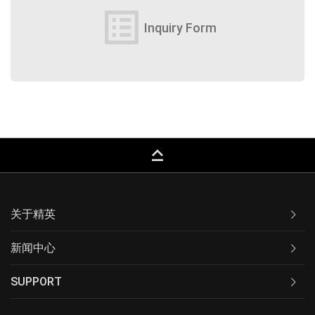
list_alt
Inquiry Form
keyboard_capslock
关于精英
新闻中心
SUPPORT