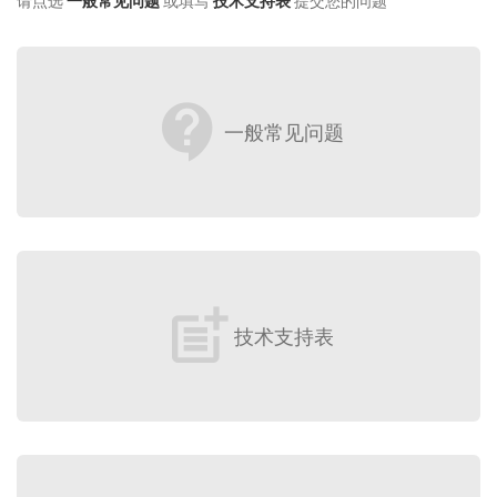
请点选
一般常见问题
或填写
技术支持表
提交您的问题
contact_support
一般常见问题
post_add
技术支持表