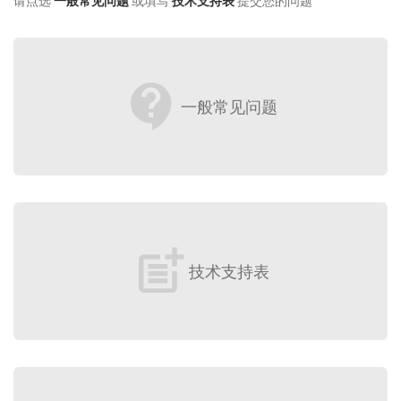
请点选
一般常见问题
或填写
技术支持表
提交您的问题
contact_support
一般常见问题
post_add
技术支持表