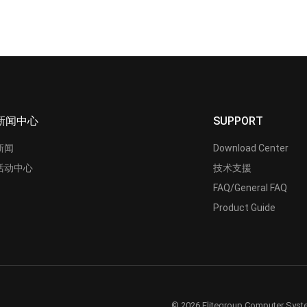
新闻中心
SUPPORT
新闻
Download Center
活动中心
技术支援
FAQ/General FAQ
Product Guide
© 2026 Elitegroup Computer Syste