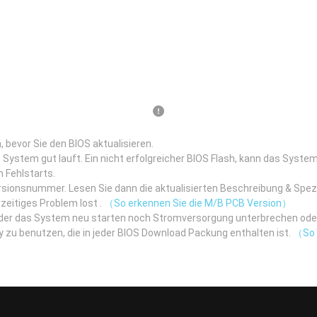
 bevor Sie den BIOS aktualisieren.
 System gut lauft. Ein nicht erfolgreicher BIOS Flash, kann das System 
h Fehlstarts.
rsionsnummer. Lesen Sie dann die aktualisierten Beschreibung & Spe
zeitiges Problem lost .
（So erkennen Sie die M/B PCB Version）
eder das System neu starten noch Stromversorgung unterbrechen ode
itiy zu benutzen, die in jeder BIOS Download Packung enthalten ist.
（So b