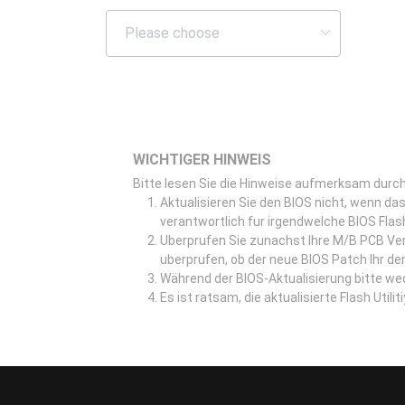
WICHTIGER HINWEIS
Bitte lesen Sie die Hinweise aufmerksam durch,
Aktualisieren Sie den BIOS nicht, wenn das
verantwortlich fur irgendwelche BIOS Flas
Uberprufen Sie zunachst Ihre M/B PCB Ve
uberprufen, ob der neue BIOS Patch Ihr der
Während der BIOS-Aktualisierung bitte w
Es ist ratsam, die aktualisierte Flash Util