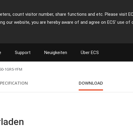
ters, count visitor number, share functions and etc. Please visit E
ing our website, you are hereby aware of and agree on ECS' use of 
e
Support
Neuigkeiten
Über ECS
50-1GR5-YFM
PECIFICATION
DOWNLOAD
rladen