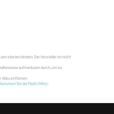
am starten hindern. Der Hersteller ist nicht
zialhinweise aufmerksam durch, um zu
r Akku entfernen.
enutzen Sie die Flash Utility）