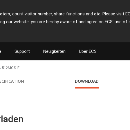
ters, count visitor number, share functions and etc. Please visit E
ing our website, you are hereby aware of and agree on ECS' use of 
e
Support
Neuigkeiten
Über ECS
C-512MQS-F
ECIFICATION
DOWNLOAD
rladen