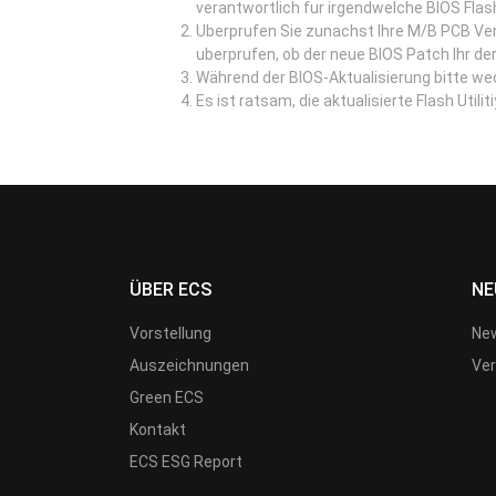
verantwortlich fur irgendwelche BIOS Flas
Uberprufen Sie zunachst Ihre M/B PCB Ve
uberprufen, ob der neue BIOS Patch Ihr der
Während der BIOS-Aktualisierung bitte w
Es ist ratsam, die aktualisierte Flash Util
ÜBER ECS
NE
Vorstellung
New
Auszeichnungen
Ver
Green ECS
Kontakt
ECS ESG Report