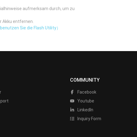
zialhinweise aufmerksam durch, um zu
r Akku entfernen.
enutzen Sie die Flash Utility）
COMMUNITY
r
Facebook
port
Youtube
LinkedIn
Inquiry Form