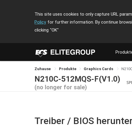
This site uses cookies to only capture URL parame
Policy
for further information. By continue brows
clicking
"OK"
Produkt
Zuhause
Produkte
Graphics Cards
N210
N210C-512MQS-F(V1.0)
SP
(no longer for sale)
Treiber / BIOS herunte