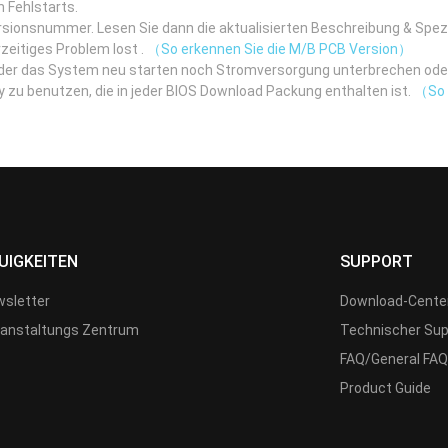
h Fehlstarts.
rsionsnummer. Lesen Sie dann die aktualisierten Beschreibung & Spe
zeitiges Problem lost .
（So erkennen Sie die M/B PCB Version）
eder das System neu starten noch Stromversorgung unterbrechen ode
itiy zu benutzen, die in jeder BIOS Download Packung enthalten ist.
（So b
UIGKEITEN
SUPPORT
sletter
Download-Cente
anstaltungs Zentrum
Technischer Sup
FAQ/General FAQ
Product Guide