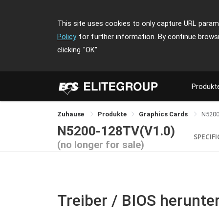
This site uses cookies to only capture URL parame
Policy
for further information. By continue brows
clicking
"OK"
Produkt
Zuhause
Produkte
Graphics Cards
N5200
N5200-128TV(V1.0)
SPECIF
(no longer for sale)
Treiber / BIOS herunte