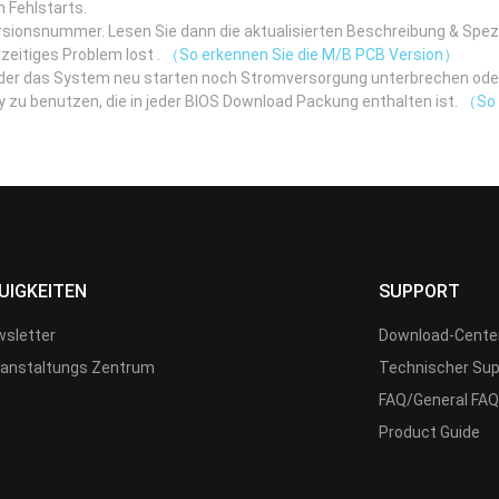
h Fehlstarts.
rsionsnummer. Lesen Sie dann die aktualisierten Beschreibung & Spe
zeitiges Problem lost .
（So erkennen Sie die M/B PCB Version）
eder das System neu starten noch Stromversorgung unterbrechen ode
itiy zu benutzen, die in jeder BIOS Download Packung enthalten ist.
（So b
UIGKEITEN
SUPPORT
sletter
Download-Cente
anstaltungs Zentrum
Technischer Sup
FAQ/General FAQ
Product Guide