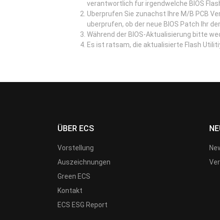
verantwortlich fur irgendwelche BIOS Flas
Uberprufen Sie zunachst Ihre M/B PCB Ve
uberprufen, ob der neue BIOS Patch Ihr der
Während der BIOS-Aktualisierung bitte w
Es ist ratsam, die aktualisierte Flash Util
ÜBER ECS
NE
Vorstellung
New
Auszeichnungen
Ver
Green ECS
Kontakt
ECS ESG Report