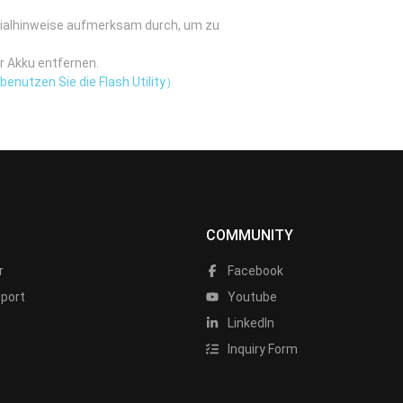
zialhinweise aufmerksam durch, um zu
r Akku entfernen.
enutzen Sie die Flash Utility）
COMMUNITY
r
Facebook
port
Youtube
LinkedIn
Inquiry Form