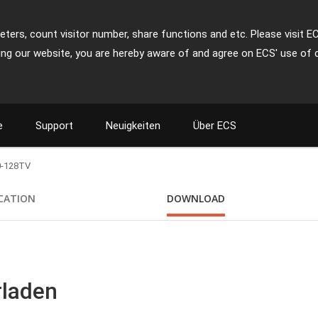
ters, count visitor number, share functions and etc. Please visit E
ing our website, you are hereby aware of and agree on ECS' use of 
e
Support
Neuigkeiten
Über ECS
-128TV
ICATION
DOWNLOAD
rladen