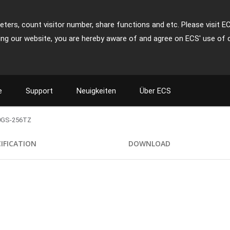
ters, count visitor number, share functions and etc. Please visit E
ing our website, you are hereby aware of and agree on ECS' use of 
e
Support
Neuigkeiten
Über ECS
0GS-256TZ
CIFICATION
DOWNLOAD