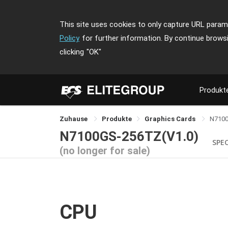
This site uses cookies to only capture URL parame
Policy
for further information. By continue brows
clicking
"OK"
Produkt
Zuhause
Produkte
Graphics Cards
N710
N7100GS-256TZ(V1.0)
SPE
(no longer for sale)
CPU