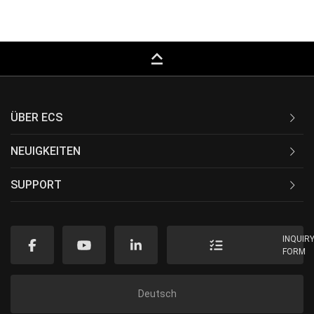
keyboard_capslock
ÜBER ECS
NEUIGKEITEN
SUPPORT
INQUIR
FORM
Deutsch