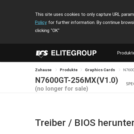
This site uses cookies to only capture URL parame
Policy
for further information. By continue brows
clicking
"OK"
Produkt
Zuhause
Produkte
Graphics Cards
N760
N7600GT-256MX(V1.0)
SPE
(no longer for sale)
Treiber / BIOS herunte