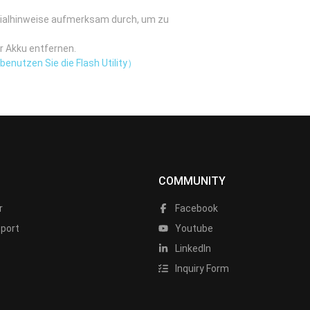
zialhinweise aufmerksam durch, um zu
r Akku entfernen.
enutzen Sie die Flash Utility）
COMMUNITY
r
Facebook
port
Youtube
LinkedIn
Inquiry Form