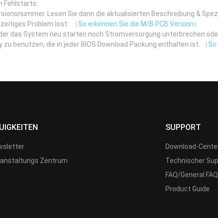
h Fehlstarts.
rsionsnummer. Lesen Sie dann die aktualisierten Beschreibung & Spe
zeitiges Problem lost .
（So erkennen Sie die M/B PCB Version）
eder das System neu starten noch Stromversorgung unterbrechen ode
itiy zu benutzen, die in jeder BIOS Download Packung enthalten ist.
（So b
UIGKEITEN
SUPPORT
sletter
Download-Cente
anstaltungs Zentrum
Technischer Sup
FAQ/General FAQ
Product Guide