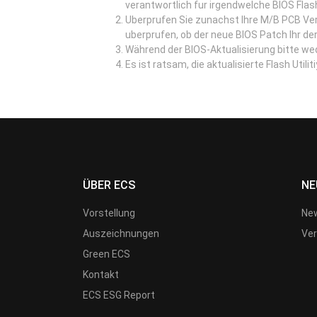
verantwortlich fur irgendwelche BIOS Flas
Uberprufen Sie zunachst Ihre M/B PCB Ve
uberprufen, ob der neue BIOS Patch Ihr der
Während der BIOS-Aktualisierung bitte w
Es ist ratsam, die aktualisierte Flash Util
ÜBER ECS
NE
Vorstellung
New
Auszeichnungen
Ver
Green ECS
Kontakt
ECS ESG Report