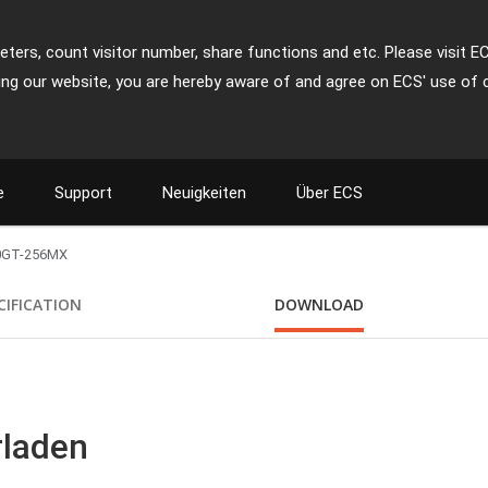
ters, count visitor number, share functions and etc. Please visit E
ing our website, you are hereby aware of and agree on ECS' use of 
e
Support
Neuigkeiten
Über ECS
0GT-256MX
CIFICATION
DOWNLOAD
rladen