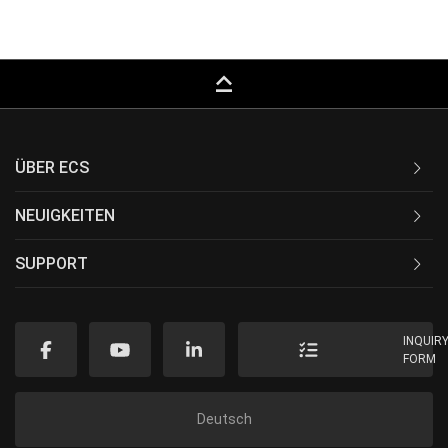
keyboard_capslock
ÜBER ECS
NEUIGKEITEN
SUPPORT
INQUIR
FORM
Deutsch