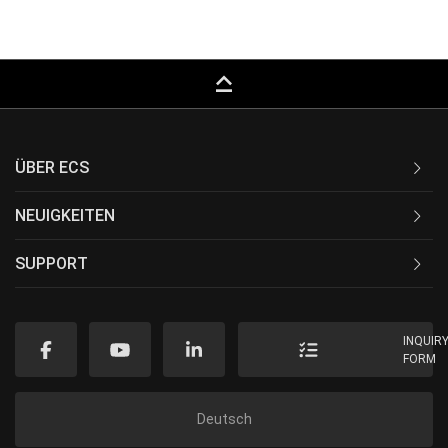
keyboard_capslock
ÜBER ECS
NEUIGKEITEN
SUPPORT
INQUIR
FORM
Deutsch