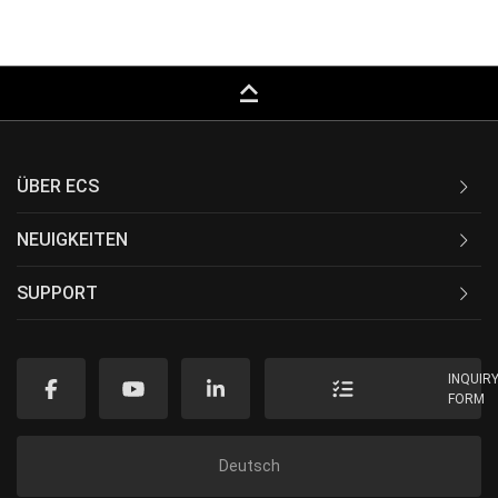
keyboard_capslock
ÜBER ECS
NEUIGKEITEN
SUPPORT
INQUIR
FORM
Deutsch