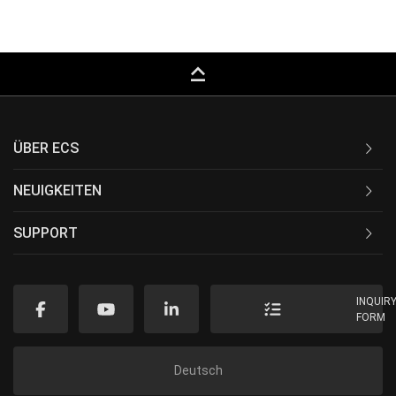
keyboard_capslock
ÜBER ECS
NEUIGKEITEN
SUPPORT
INQUIR
FORM
Deutsch