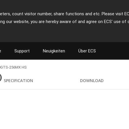
ters, count visitor number, share functions and etc. Please visit E
ing our website, you are hereby aware of and agree on ECS' use of 
e
Support
Neuigkeiten
Über ECS
0GTS-256MX HS
)
SPECIFICATION
DOWNLOAD