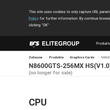
This site uses cookies to only capture URL parame
Policy
for further information. By continue brows
clicking
"OK"
Produkt
Zuhause
Produkte
Graphics Cards
N860
N8600GTS-256MX HS(V1.0
(no longer for sale)
CPU