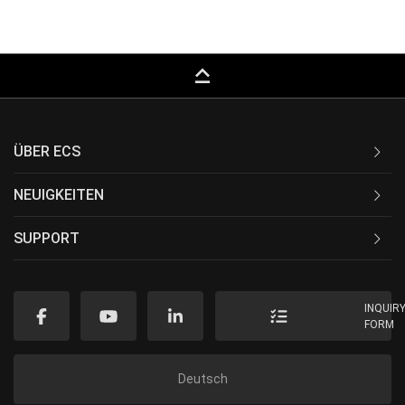
keyboard_capslock
ÜBER ECS
NEUIGKEITEN
SUPPORT
INQUIR
FORM
Deutsch