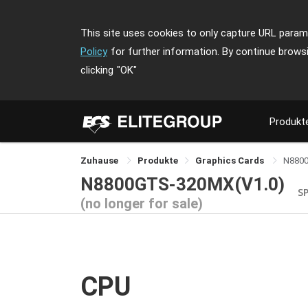
This site uses cookies to only capture URL parame
Policy
for further information. By continue brows
clicking
"OK"
Produkt
Zuhause
Produkte
Graphics Cards
N880
N8800GTS-320MX(V1.0)
S
(no longer for sale)
CPU