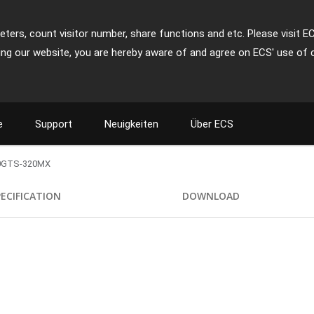
ters, count visitor number, share functions and etc. Please visit E
ing our website, you are hereby aware of and agree on ECS' use of 
e
Support
Neuigkeiten
Über ECS
0GTS-320MX
PECIFICATION
DOWNLOAD