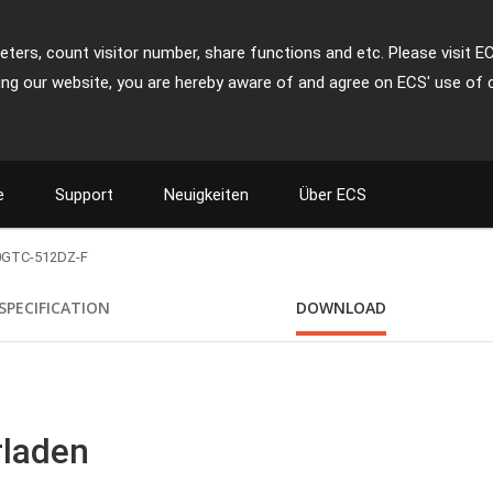
ters, count visitor number, share functions and etc. Please visit E
ing our website, you are hereby aware of and agree on ECS' use of 
e
Support
Neuigkeiten
Über ECS
0GTC-512DZ-F
SPECIFICATION
DOWNLOAD
rladen