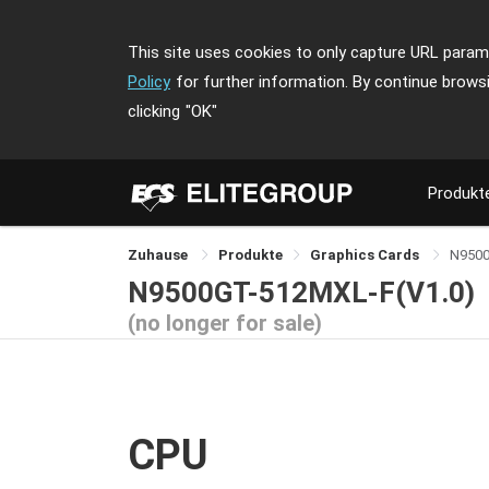
This site uses cookies to only capture URL parame
Policy
for further information. By continue brows
clicking
"OK"
Produkt
Zuhause
Produkte
Graphics Cards
N950
N9500GT-512MXL-F(V1.0)
(no longer for sale)
CPU