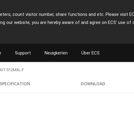
ters, count visitor number, share functions and etc. Please visit E
ing our website, you are hereby aware of and agree on ECS' use of 
e
Support
Neuigkeiten
Über ECS
0GT-512MXL-F
SPECIFICATION
DOWNLOAD