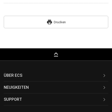
print
Drucken
keyboard_capslock
ÜBER ECS
NEUIGKEITEN
SUPPORT