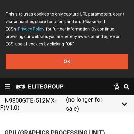
This site uses cookies to only capture URL parameters, count
visitor number, share functions and etc. Please visit
ECS's
Privacy Policy
for further information. By continue
browsing our website, you are hereby aware of and agree on
ECS' use of cookies by clicking
"OK"
OK
(no longer for
N9800GTE-512MX-
keyboard_arrow_down
F(V1.0)
sale)
GPU (GRAPHICS PROCESSING UNIT)