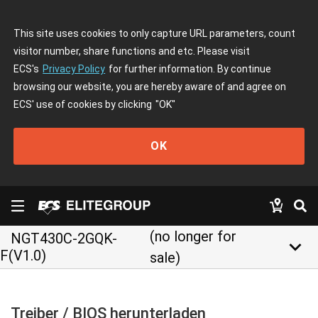
This site uses cookies to only capture URL parameters, count
visitor number, share functions and etc. Please visit
ECS's
Privacy Policy
for further information. By continue
browsing our website, you are hereby aware of and agree on
ECS' use of cookies by clicking
"OK"
OK
(no longer for
NGT430C-2GQK-
keyboard_arrow_down
F(V1.0)
sale)
Treiber / BIOS herunterladen