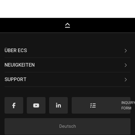
keyboard_capslock
ÜBER ECS
NEUIGKEITEN
SUPPORT
INQUIR
FORM
Deutsch