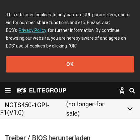
This site uses cookies to only capture URL parameters, count
visitor number, share functions and etc. Please visit
ECS's
Privacy Policy
for further information. By continue
browsing our website, you are hereby aware of and agree on
ECS' use of cookies by clicking
"OK"
OK
(no longer for
NGTS450-1GPI-
keyboard_arrow_down
F1(V1.0)
sale)
Treiber / BIOS herunterladen