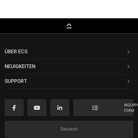
keyboard_capslock
ÜBER ECS
NEUIGKEITEN
SUPPORT
INQUIR
FORM
Deutsch