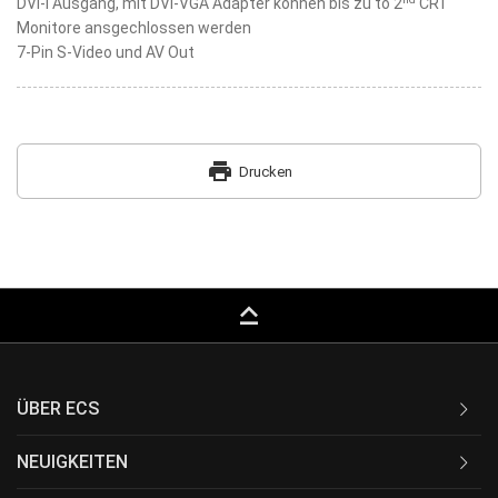
DVI-I Ausgang, mit DVI-VGA Adapter können bis zu to 2
CRT
Monitore ansgechlossen werden
7-Pin S-Video und AV Out
print
Drucken
keyboard_capslock
ÜBER ECS
NEUIGKEITEN