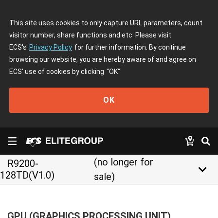
This site uses cookies to only capture URL parameters, count
visitor number, share functions and etc. Please visit
ECS's
Privacy Policy
for further information. By continue
browsing our website, you are hereby aware of and agree on
ECS' use of cookies by clicking
"OK"
OK
(no longer for
R9200-
keyboard_arrow_down
128TD(V1.0)
sale)
GPU (GRAPHICS PROCESSING UNIT)